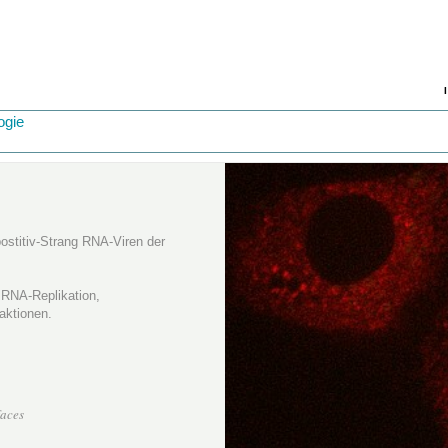
ogie
postitiv-Strang RNA-Viren der
 RNA-Replikation,
aktionen.
faces