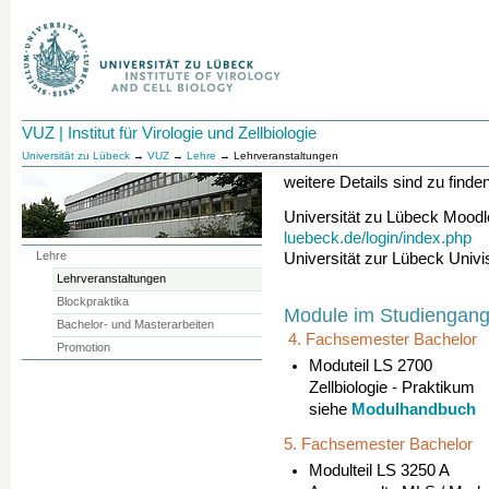
VUZ | Institut für Virologie und Zellbiologie
Universität zu Lübeck
→
VUZ
→
Lehre
→ Lehrveranstaltungen
weitere Details sind zu finden
Universität zu Lübeck Mood
luebeck.de/login/index.php
Lehre
Universität zur Lübeck Univ
Lehrveranstaltungen
Blockpraktika
Module im Studiengang
Bachelor- und Masterarbeiten
4. Fachsemester Bachelor
Promotion
Moduteil LS 2700
Zellbiologie - Praktikum
Modulhandbuch
siehe
5. Fachsemester Bachelor
Modulteil LS 3250 A